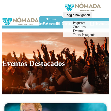
Toggle navigation
Tours
luggage
map
calendar_month
Paquetes
Paquetes
Circuitos
Eventos
Patagonia
Circuitos
Eventos
Tours Patagonia
Eventos Destacados