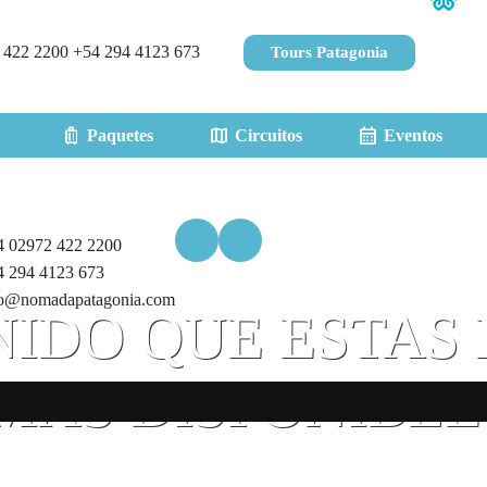
 422 2200
+54 294 4123 673
Tours Patagonia
luggage
map
calendar_month
Paquetes
Circuitos
Eventos
 02972 422 2200
 294 4123 673
o@nomadapatagonia.com
ENIDO QUE ESTA
MAS DISPONIBLE